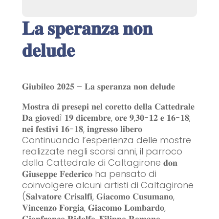
𝐋𝐚 𝐬𝐩𝐞𝐫𝐚𝐧𝐳𝐚 𝐧𝐨𝐧
𝐝𝐞𝐥𝐮𝐝𝐞
𝐆𝐢𝐮𝐛𝐢𝐥𝐞𝐨 𝟐𝟎𝟐𝟓 – 𝐋𝐚 𝐬𝐩𝐞𝐫𝐚𝐧𝐳𝐚 𝐧𝐨𝐧 𝐝𝐞𝐥𝐮𝐝𝐞
𝐌𝐨𝐬𝐭𝐫𝐚 𝐝𝐢 𝐩𝐫𝐞𝐬𝐞𝐩𝐢 𝐧𝐞𝐥 𝐜𝐨𝐫𝐞𝐭𝐭𝐨 𝐝𝐞𝐥𝐥𝐚 𝐂𝐚𝐭𝐭𝐞𝐝𝐫𝐚𝐥𝐞
𝐃𝐚 𝐠𝐢𝐨𝐯𝐞𝐝ì 𝟏𝟗 𝐝𝐢𝐜𝐞𝐦𝐛𝐫𝐞, 𝐨𝐫𝐞 𝟗,𝟑𝟎-𝟏𝟐 𝐞 𝟏𝟔-𝟏𝟖;
𝐧𝐞𝐢 𝐟𝐞𝐬𝐭𝐢𝐯𝐢 𝟏𝟔-𝟏𝟖, 𝐢𝐧𝐠𝐫𝐞𝐬𝐬𝐨 𝐥𝐢𝐛𝐞𝐫𝐨
Continuando l’esperienza delle mostre
realizzate negli scorsi anni, il parroco
della Cattedrale di Caltagirone 𝐝𝐨𝐧
𝐆𝐢𝐮𝐬𝐞𝐩𝐩𝐞 𝐅𝐞𝐝𝐞𝐫𝐢𝐜𝐨 ha pensato di
coinvolgere alcuni artisti di Caltagirone
(𝐒𝐚𝐥𝐯𝐚𝐭𝐨𝐫𝐞 𝐂𝐫𝐢𝐬𝐚𝐥𝐟𝐢, 𝐆𝐢𝐚𝐜𝐨𝐦𝐨 𝐂𝐮𝐬𝐮𝐦𝐚𝐧𝐨,
𝐕𝐢𝐧𝐜𝐞𝐧𝐳𝐨 𝐅𝐨𝐫𝐠𝐢𝐚, 𝐆𝐢𝐚𝐜𝐨𝐦𝐨 𝐋𝐨𝐦𝐛𝐚𝐫𝐝𝐨,
𝐆𝐢𝐚𝐧𝐟𝐫𝐚𝐧𝐜𝐨 𝐑𝐢𝐝𝐨𝐥𝐟𝐨, 𝐅𝐢𝐥𝐢𝐩𝐩𝐨 𝐑𝐨𝐦𝐚𝐧𝐨,